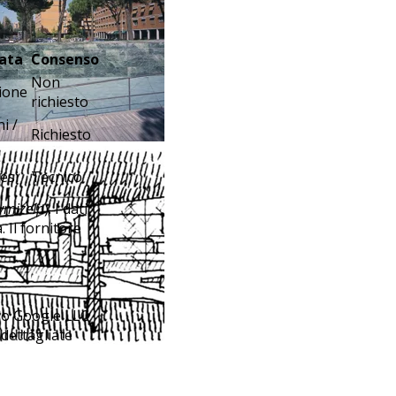
ata
Consenso
Non
ione
richiesto
i /
Richiesto
esi
Tecnico
ymizeIp
). I dati
 Il fornitore
pio Google LLC
 dettagliate