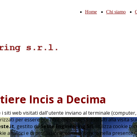
Home
Chi siamo
C
tiere Incis a Decima
e i siti web visitati dall'utente inviano al terminale (computer,
ti per essere poi ritrasmessi agli stessi siti alla visita su
ste.it
, gestito da
Seste Engineering Srl
, utilizza cookie tec
e analitici e di profilazione, come descritto nella presente C