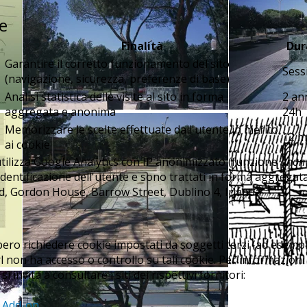
ie
Finalità
Dur
Garantire il corretto funzionamento del sito
Sess
(navigazione, sicurezza, preferenze di base)
Analisi statistica delle visite al sito in forma
2 ann
aggregata e anonima
24h
Memorizzare le scelte effettuate dall'utente in merito
12 m
ai cookie
 utilizza Google Analytics con IP anonimizzato (funzione
anon
identificazione dell'utente e sono trattati in forma aggregata.
ed, Gordon House, Barrow Street, Dublino 4, Irlanda.
bero richiedere cookie impostati da soggetti terzi (ad esem
l non ha accesso o controllo su tali cookie. Per informazioni
si invita a consultare i siti dei rispettivi fornitori:
r Add-on