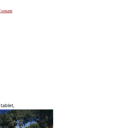
ontatti
 tablet,
ccessiva.
nici e, previa
ookie Policy.