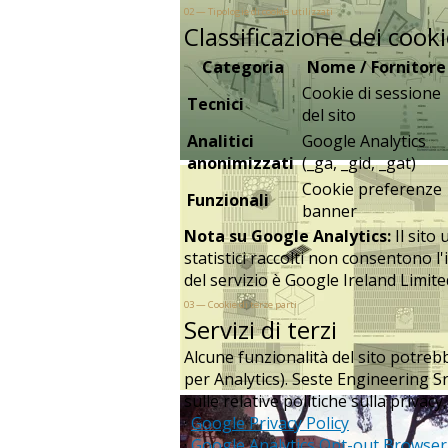
02 — Tipologie di cookie utilizzati
Classificazione dei cook
Categoria
Nome / Fornitore
Cookie di sessione
Tecnici
del sito
Analitici
Google Analytics
anonimizzati
(_ga, _gid, _gat)
Cookie preferenze
Funzionali
banner
Nota su Google Analytics:
Il sito
statistici raccolti non consentono l'
del servizio è Google Ireland Limit
03 — Cookie di terze parti
Servizi di terzi
Alcune funzionalità del sito potreb
per Analytics). Seste Engineering Sr
sulle relative politiche sulla privacy, 
·
Google Privacy Policy
·
Google Analytics Opt-out Browse